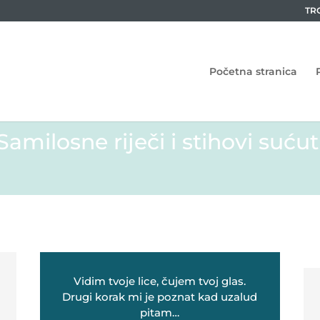
TR
Početna stranica
Samilosne riječi i stihovi sućut
Vidim tvoje lice, čujem tvoj glas.
Drugi korak mi je poznat kad uzalud
pitam…