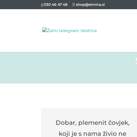
030 46 47 48
shop@emma.si
Dobar, plemenit čovjek,
koji je s nama živio ne