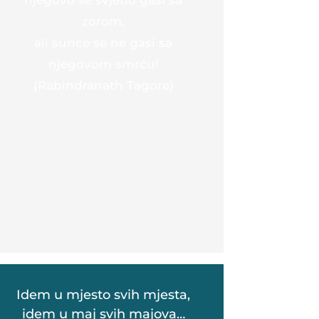
zorom,
ali sunce se ne gasi sa
njegovom smrću!
(Rabindranath Tagore)
Idem u mjesto svih mjesta,
idem u maj svih majova…