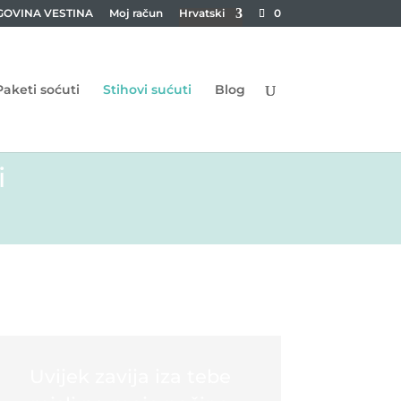
GOVINA VESTINA
Moj račun
Hrvatski
0
Paketi soćuti
Stihovi sućuti
Blog
i
Uvijek zavija iza tebe