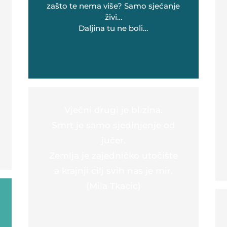
zašto te nema više? Samo sjećanje
živi…
Daljina tu ne boli…
Vječni drugi je blizina.
Smrt je samo sjedinjenje od
jučer.
Zemlja je zajedničko utočište
a krajnji cilj svih nas je mir.
(Mila Tkacic)