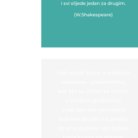
i svi slijede jedan za drugim.
(W.Shakespeare)
I još uvijek živim u voljenim
osobama i predmetima,
kao što su živjeli sa mnom
u prošlim godinama;
znaš iako sve poništava
koji nas spušta na zemlju
do srca dubina i do ljubavi
tvoja snaga ne doseže.