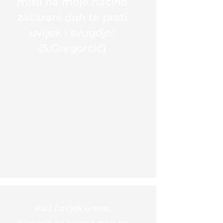
misli na moje načine
začarani duh te prati
uvijek i svugdje!
(S.Gregorcič)
Kad čovjek umre,
njegovo se svjetlo gasi sa