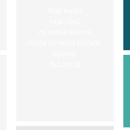
Nije leptir
nije riječ
ni zraka sunca
ništa te neće boljeti.
Spavaj.
(S.Lorca)