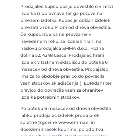
Prodajalec kupcu pošlje obvestilo o vrnitvi
izdelka iz obravnave ter ga pozove na
prevzem izdelka. Kupec je dolžan izdelek
prevzeti v roku 14 dni od dneva obvestila.
Če kupec izdelka ne prevzame v
navedenem roku, se izdelek hrani na
naslovu prodajalca EMMA d.o.o., Rožna
dolina 52, 4248 Lesce. Prodajalec hrani
izdelek v lastnem skladišču do poteka 6
mesecev od dneva obvestila. Prodajalec
ima za to obdobje pravico do povračila
vseh stroškov skladiščenja (1 EUR/dan) ter
pravico do povračila vseh za ohranitev
izdelka potrebnih stroškov.
Po poteku 6 mesecev od dneva obvestila
lahko prodajalec izdelek proda prek
spletne trgovine www.emma.si in
doseženi znesek kupnine, po odbitku