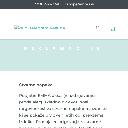
030 46 47 48
shop@emma.si
REKLAMACIJE
Stvarne napake
Podjetje EMMA d.o.o. (v nadaljevanju:
prodajalec), skladno z ZVPot, nosi
odgovornost za stvarne napake na izdelku,
ki se pokažejo v dveh letih od prevzema
izdelka. Prodajalec odgovarja za stvarne