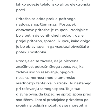
lahko poveže telefonsko ali po elektronski
pošti.
Pritožba se odda prek e-poštnega
naslova:
shop@emma.si
. Postopek
obravnave pritožbe je zaupen. Prodajalec
bo v petih delovnih dneh potrdil, da je
prejel pritožbo, sporočil kupcu, kako dolgo
jo bo obravnaval in ga vseskozi obveščal o
poteku postopka.
Prodajalec se zaveda, da je bistvena
značilnost potrošniškega spora, vsaj kar
zadeva sodno reševanje, njegova
nesorazmernost med ekonomsko
vrednostjo zahtevka in stroški, ki nastanejo
pri reševanju samega spora. To je tudi
glavna ovira, da kupec ne sproži spora pred
sodiščem. Zato si prodajalec prizadeva po
svojih najboljših močeh, da se morebitni