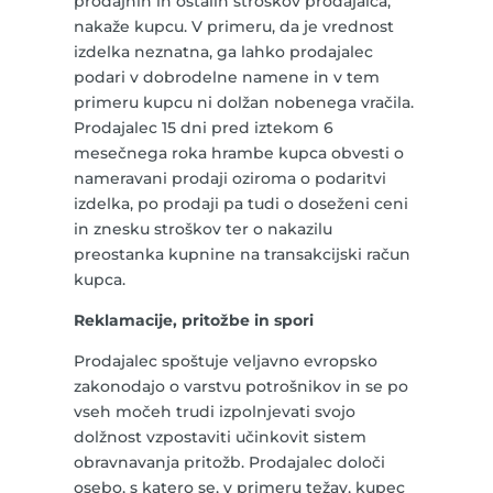
prodajnih in ostalih stroškov prodajalca,
nakaže kupcu. V primeru, da je vrednost
izdelka neznatna, ga lahko prodajalec
podari v dobrodelne namene in v tem
primeru kupcu ni dolžan nobenega vračila.
Prodajalec 15 dni pred iztekom 6
mesečnega roka hrambe kupca obvesti o
nameravani prodaji oziroma o podaritvi
izdelka, po prodaji pa tudi o doseženi ceni
in znesku stroškov ter o nakazilu
preostanka kupnine na transakcijski račun
kupca.
Reklamacije, pritožbe in spori
Prodajalec spoštuje veljavno evropsko
zakonodajo o varstvu potrošnikov in se po
vseh močeh trudi izpolnjevati svojo
dolžnost vzpostaviti učinkovit sistem
obravnavanja pritožb. Prodajalec določi
osebo, s katero se, v primeru težav, kupec