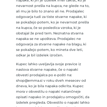
napake, ki jih je izdelek imel takrat, ko je
nevarnost prešla na kupca, ne glede na to,
ali mu je bilo to znano ali ne. Prodajalec
odgovarja tudi za tiste stvarne napake, ki
se pokažejo potem, ko je nevarnost prešla
na kupca, če so posledica vzroka, ki je
obstajal že pred tem. Neznatna stvarna
napaka se ne upošteva. Prodajalec ne
odgovarja za stvarne napake na blagu, ki
se pokažejo potem, ko mineta dve leti,
odkar je bil izdelek izročen.
Kupec lahko uveljavlja svoje pravice iz
naslova stvarne napake, če o napaki
obvesti prodajalca po e-pošti na:
shop@emma.si v roku dveh mesecev od
dneva, ko je bila napaka odkrita. Kupec
mora v obvestilu o napaki natančneje
opisati napako in prodajalcu omogočiti, da
izdelek pregleda. Obvestilo o napaki lahko