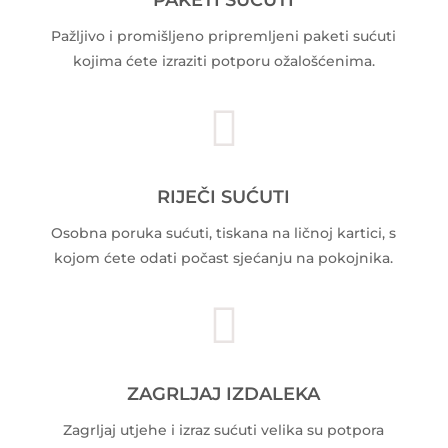
PAKETI SUĆUTI
Pažljivo i promišljeno pripremljeni paketi sućuti
kojima ćete izraziti potporu ožalošćenima.

RIJEČI SUĆUTI
Osobna poruka sućuti, tiskana na ličnoj kartici, s
kojom ćete odati počast sjećanju na pokojnika.

ZAGRLJAJ IZDALEKA
Zagrljaj utjehe i izraz sućuti velika su potpora