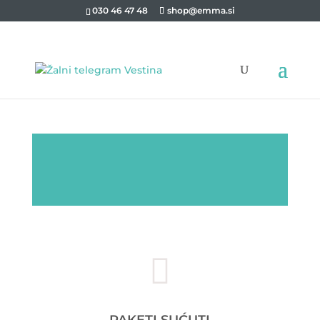
030 46 47 48
shop@emma.si
Narudžbe primljene do 12:00 sati bit će obrađene
i poslane isti dan, a narudžbe primljene nakon
12:00 sati sljedeći dan.
