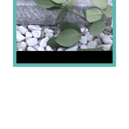
Zašto izabrati
brzojav sućuti
Vestina?