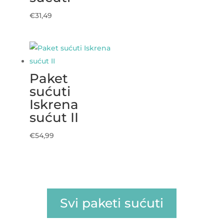
€
31,49
Paket
sućuti
Iskrena
sućut II
€
54,99
Svi paketi sućuti