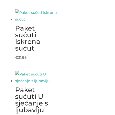
Paket
sućuti
Iskrena
sućut
€
31,99
Paket
sućuti U
sjećanje s
ljubavlju