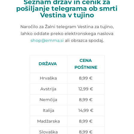
Seznam držav in cenik za
pošiljanje telegrama ob smrti
Vestina v tujino
Naročilo za Žalni telegram Vestina za tujino,
lahko oddate preko elektronskega naslova
shop@emma.si
ali obrazca spodaj.
CENA
DRŽAVA
POŠTNINE
Hrvaška
8,99 €
Avstrija
12,99 €
Nemčija
8,99 €
Italija
14,99 €
Madžarska
8,99 €
Slovaška
8,99 €