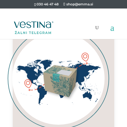
030 46 47 48
shop@emma.si