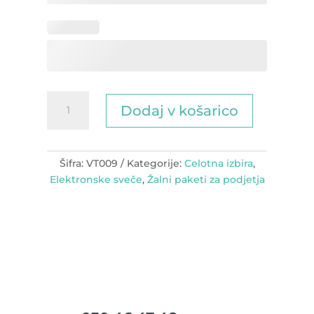
Žalni
Dodaj v košarico
paket
Plamen
večnosti
količina
Šifra:
VT009
Kategorije:
Celotna izbira
,
Elektronske sveče
,
Žalni paketi za podjetja