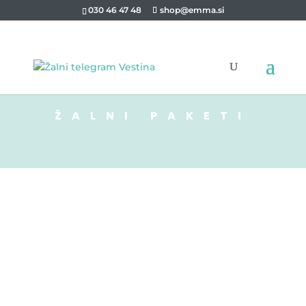
030 46 47 48
shop@emma.si
ŽALNI PAKETI