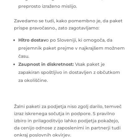
preprosto izraženo mislijo.
Zavedamo se tudi, kako pomembno je, da paket
prispe pravočasno., zato zagotavljamo:
Hitro dostav
o po Sloveniji, ki omogoča, da
prejemnik paket prejme v najkrajšem možnem
času.
Zaupnost in diskretnost:
Vsak paket je
zapakiran spoštljivo in dostavljen z občutkom
za okoliščine.
Žalni paketi za podjetja niso zgolj darilo, temveč
izraz iskrenega sočutja in podpore. S pravilno
izbiro in prilagoditvijo lahko podjetja pokažejo,
da cenijo odnose z zaposlenimi in partnerji tudi
onkraj poslovnih okvirjev.