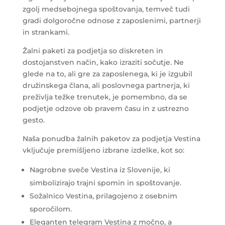
zgolj medsebojnega spoštovanja, temveč tudi
gradi dolgoročne odnose z zaposlenimi, partnerji
in strankami.
Žalni paketi za podjetja so diskreten in
dostojanstven način, kako izraziti sočutje. Ne
glede na to, ali gre za zaposlenega, ki je izgubil
družinskega člana, ali poslovnega partnerja, ki
preživlja težke trenutek, je pomembno, da se
podjetje odzove ob pravem času in z ustrezno
gesto.
Naša ponudba žalnih paketov za podjetja Vestina
vključuje premišljeno izbrane izdelke, kot so:
Nagrobne sveče Vestina iz Slovenije, ki
simbolizirajo trajni spomin in spoštovanje.
Sožalnico Vestina, prilagojeno z osebnim
sporočilom.
Eleganten telegram Vestina z močno, a