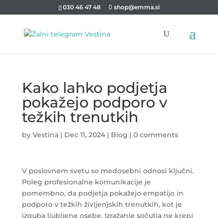
030 46 47 48
shop@emma.si
Kako lahko podjetja
pokažejo podporo v
težkih trenutkih
by
Vestina
|
Dec 11, 2024
|
Blog
|
0 comments
V poslovnem svetu so medosebni odnosi ključni.
Poleg profesionalne komunikacije je
pomembno, da podjetja pokažejo empatijo in
podporo v težkih življenjskih trenutkih, kot je
izguba ljubljene osebe. Izražanje sočutja ne krepi