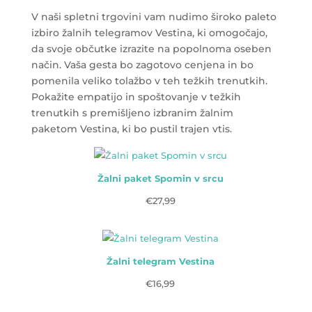
V naši spletni trgovini vam nudimo široko paleto
izbiro žalnih telegramov Vestina, ki omogočajo,
da svoje občutke izrazite na popolnoma oseben
način. Vaša gesta bo zagotovo cenjena in bo
pomenila veliko tolažbo v teh težkih trenutkih.
Pokažite empatijo in spoštovanje v težkih
trenutkih s premišljeno izbranim žalnim
paketom Vestina, ki bo pustil trajen vtis.
Žalni paket Spomin v srcu
€
27,99
Žalni telegram Vestina
€
16,99