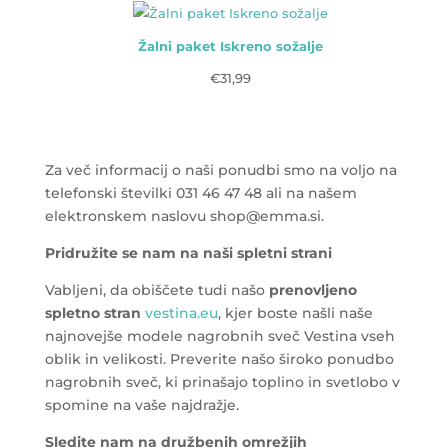
Žalni paket Iskreno sožalje
€
31,99
Za več informacij o naši ponudbi smo na voljo na
telefonski številki 031 46 47 48 ali na našem
elektronskem naslovu shop@emma.si.
Pridružite se nam na naši spletni strani
Vabljeni, da obiščete tudi našo
prenovljeno
spletno stran
vestina.eu
, kjer boste našli naše
najnovejše modele nagrobnih sveč Vestina vseh
oblik in velikosti. Preverite našo široko ponudbo
nagrobnih sveč, ki prinašajo toplino in svetlobo v
spomine na vaše najdražje.
Sledite nam na družbenih omrežjih