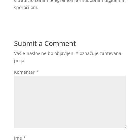
s tradicionalnim telegramom ali sodobnim digitalnim
sporočilom.
Submit a Comment
Vaš e-naslov ne bo objavljen.
*
označuje zahtevana
polja
Komentar
*
Ime
*