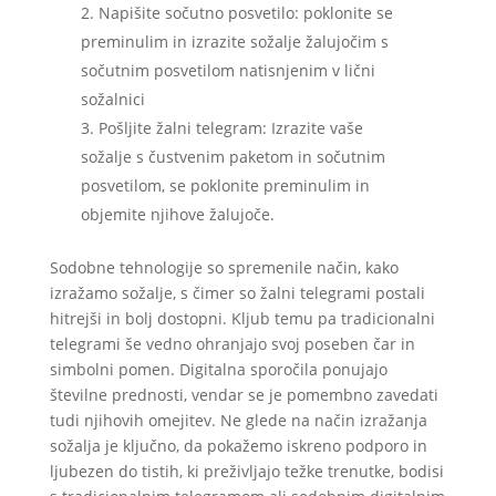
Napišite sočutno posvetilo: poklonite se
preminulim in izrazite sožalje žalujočim s
sočutnim posvetilom natisnjenim v lični
sožalnici
Pošljite žalni telegram: Izrazite vaše
sožalje s čustvenim paketom in sočutnim
posvetilom, se poklonite preminulim in
objemite njihove žalujoče.
Sodobne tehnologije so spremenile način, kako
izražamo sožalje, s čimer so žalni telegrami postali
hitrejši in bolj dostopni. Kljub temu pa tradicionalni
telegrami še vedno ohranjajo svoj poseben čar in
simbolni pomen. Digitalna sporočila ponujajo
številne prednosti, vendar se je pomembno zavedati
tudi njihovih omejitev. Ne glede na način izražanja
sožalja je ključno, da pokažemo iskreno podporo in
ljubezen do tistih, ki preživljajo težke trenutke, bodisi