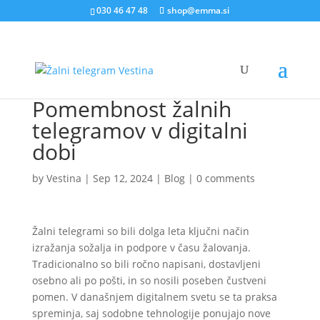
030 46 47 48
shop@emma.si
Pomembnost žalnih
telegramov v digitalni
dobi
by
Vestina
|
Sep 12, 2024
|
Blog
|
0 comments
Žalni telegrami so bili dolga leta ključni način
izražanja sožalja in podpore v času žalovanja.
Tradicionalno so bili ročno napisani, dostavljeni
osebno ali po pošti, in so nosili poseben čustveni
pomen. V današnjem digitalnem svetu se ta praksa
spreminja, saj sodobne tehnologije ponujajo nove