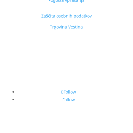
Pogosta vprašanja
Zaščita osebnih podatkov
Trgovina Vestina
Follow
Follow
©
Vestina | Vse pravice pridržane.