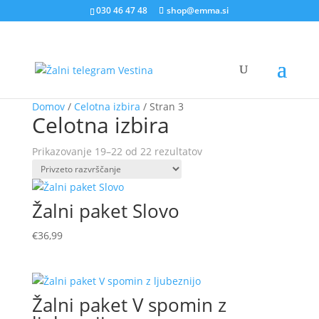
030 46 47 48
shop@emma.si
Domov
/
Celotna izbira
/ Stran 3
Celotna izbira
Prikazovanje 19–22 od 22 rezultatov
Žalni paket Slovo
€
36,99
Žalni paket V spomin z