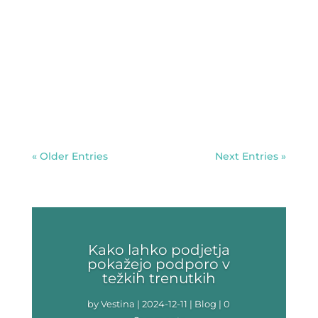
Sožalno pismo je čudovito darilo, ki ga
lahko poklonimo žalujočim. Bolečino in
sočutje pa je velikokrat težko ubesediti. Da
bi se izognili nelagodnim situacijam, smo za
vas pripravili nekaj besedil, s katerimi boste
lahko izrazili ljubezen in spoštovanje do...
« Older Entries
Next Entries »
Kako lahko podjetja
pokažejo podporo v
težkih trenutkih
by
Vestina
|
2024-12-11
|
Blog
| 0