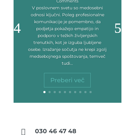
Comments
V poslovnem svetu so medosebni
odnosi ključni. Poleg profesionalne
komunikacije je pomembno, da
podjetja pokažejo empatijo in
podporo v težkih življenjskih
trenutkih, kot je izguba ljubljene
osebe. Izražanje sočutja ne krepi zgolj
medsebojnega spoštovanja, temveč
tudi...
Preberi več

030 46 47 48