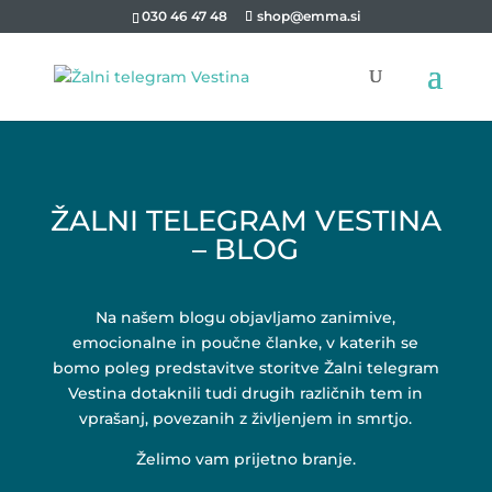
030 46 47 48
shop@emma.si
ŽALNI TELEGRAM VESTINA
– BLOG
Na našem blogu objavljamo zanimive,
emocionalne in poučne članke, v katerih se
bomo poleg predstavitve storitve Žalni telegram
Vestina dotaknili tudi drugih različnih tem in
vprašanj, povezanih z življenjem in smrtjo.
Želimo vam prijetno branje.